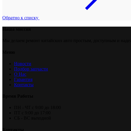
Обратно к списку
Наша миссия
Мы делаем ремонт китайских авто простым, доступным и над
Меню
Новости
Подбор запчасти
O Нас
Гарантия
Контакты
Время Работы
ПН - ЧТ с 9:00 до 18:00
ПТ с 9:00 до 17:00
СБ - ВС выходной
Контакты