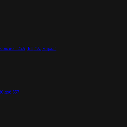
союзная 25А, БЦ "Адмирал"
80 доб.557